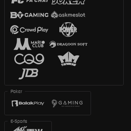
Poker
E-Sports