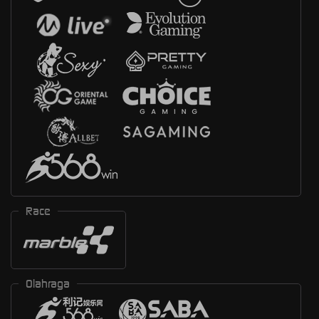
Race
Olahraga