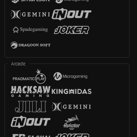
Arcade