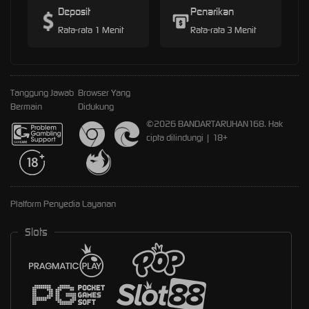
Deposit
Penarikan
Rata-rata 1 Menit
Rata-rata 3 Menit
Tanggung Jawab
Browser Yang
Bermain
Didukung
©2026 BANDARTARUHAN168. Hak
cipta dilindungi | 18+
Platform Penyedia Layanan
Slots