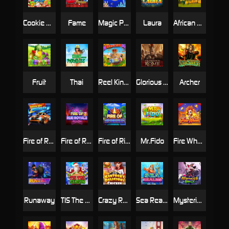
Cookie Pop
Fame
Magic Pearl
Laura
African Wildlife
Fruit
Thai
Reel King Mega
Glorious Rome
Archer
Fire of Route 66
Fire of Rue Royale
Fire of Riverside
Mr.Fido
Fire Wheel
Runaway
TIS The Season
Crazy Restaurant
Sea Realms
Mysterious Witch