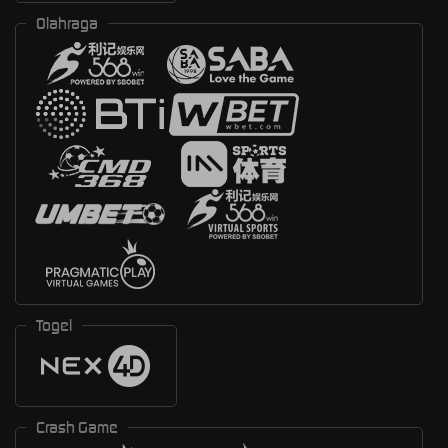
Olahraga
Togel
Crash Game