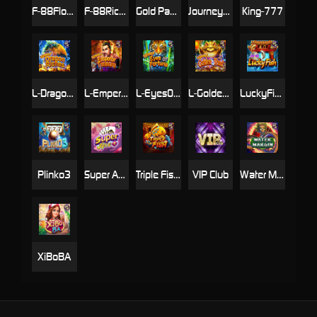
F-88Flower(H5)
F-88Riches(H5)
Gold Panda(H5)
JourneyToTheWest
King-777
L-DragonRiches
L-EmperorTreasure
L-EyesOfFortune
L-GoldenToad
LuckyFish
Plinko3
Super Ace+
Triple Fish(H5)
VIP Club
Water Margin(H5)
XiBoBA