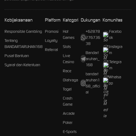
Kebijaksanaan
Platform
Kategori
Dukungan
Komunitas
Responsible Gambling
Promosi
Hot
+62878
Facebo
Games
276736
ok
Tentang
Loyalty
38
BANDARTARUHAN168
Slots
Instagra
Referral
Bandart
m
Pusat Bantuan
Live
aruhan_
Casino
Telegra
Syarat dan Ketentuan
168
m
Race
bandart
Whatsa
Olahraga
aruhan1
pp
68_offici
Togel
al
Crash
Game
Arcade
Poker
E-Sports