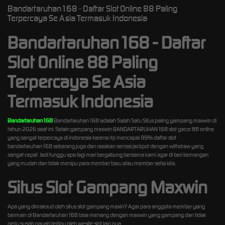
Bandartaruhan168 - Daftar Slot Online 88 Paling
Terpercaya Se Asia Termasuk Indonesia
Bandartaruhan168 - Daftar
Slot Online 88 Paling
Terpercaya Se Asia
Termasuk Indonesia
Bandartaruhan168
Bandartaruhan168 adalah Salah Satu Situs paling gampang maxwin di
tahun 2026 saat ini. Selain gampang maxwin BANDARTARUHAN168 slot gacor 88 online
yang sangat terpercaya di indonesia karena rtp mencapai 99% daftar slot
bandartaruhan168 sekarang juga dan rasakan sensai jackpot dengan withdraw yang
sangat cepat. Jadi tunggu apa lagi mari bergabung bersama kami agar di beri kemangan
yang mudah dan tidak menipu para member baru atau member setia kita.
Situs Slot Gampang Maxwin
Apa yang dimaksud oleh situs slot gampang maxin? Agar para anggota member yang
bermain di Bandartaruhan168 bisa menang dengan maxwin yang gampang dan tidak
perlu susah payah tertipu oleh wesite slot lain nya.