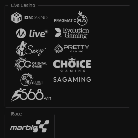
Live Casino
Race