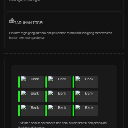
TARUHAN TOGEL
Platform togel yang menarik dari perusahan terbaik di dunia yang menawarkan
hadiah kemenangan besar
* Selama bank maintenance dan bank offline deposit dan penarikan
tidak dapat diproses