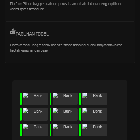
Platform Pilihan bagi perusahaan-perusahaan terbaik di dunia, dengan pilihan
variasi game terbanyak
TARUHAN TOGEL
Platform togel yang menarik dari perusahan terbaik di dunia yang menawarkan
hadiah kemenangan besar