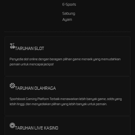
E-Sports
Sabung
Ayam
TARUHAN SLOT
Penyedia slot online dengan beragam pilihan game menarik yang memudahkan
pemain untuk mencapai jackpot
TARUHAN OLAHRAGA
Sportsbook Gaming Platform Terbaik menawarkan lebih banyak game, odds yang
lebih tinggi, dan menyediakan pilihan yang lebih banyak untuk pemain.
TARUHAN LIVE KASINO