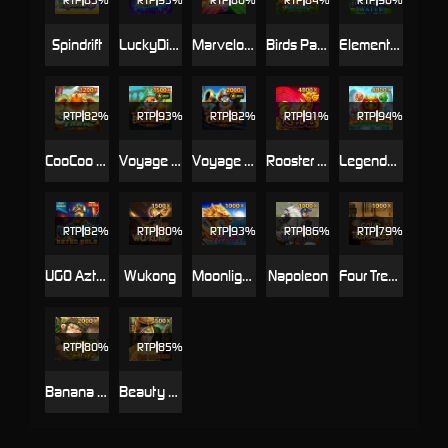
Spindrift
LuckyDiamond
MarvelousIV
Birds Party Deluxe
Elemental Link Water
RTP
82%
RTP
93%
RTP
82%
RTP
91%
RTP
94%
CooCoo Farm
Voyage of Blast Raider X-Lock
Voyage of Cryo Gunner X-Lock
Rooster In Love
Legendary5
RTP
82%
RTP
80%
RTP
93%
RTP
86%
RTP
79%
UGO Aztec Gold
Wukong
Moonlight Treasure
Napoleon
Four Treasures
RTP
80%
RTP
85%
Banana Saga
Beauty And The Kingdom