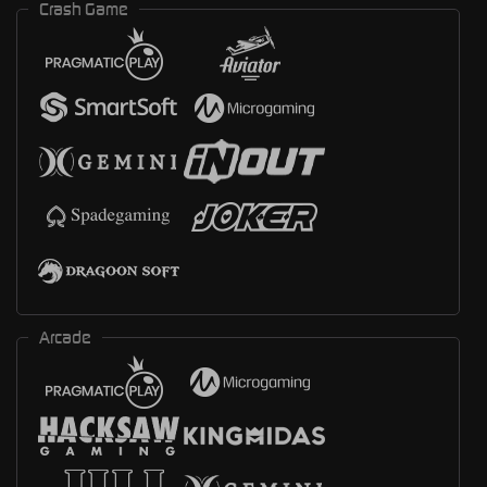
Crash Game
Arcade