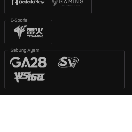
E-Sports
Sabung Ayam