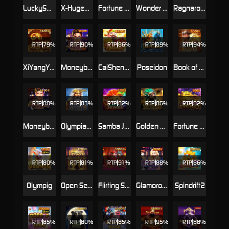
LuckySeven
X-Huge_Fishin' Fever X-Huge
Fortune Treasure
Wonder Elephant
Ragnarok : Thor VS Loki
RTP
79%
RTP
90%
RTP
86%
RTP
89%
RTP
94%
XiYangYang
Moneybags Man 2
CaiShen Coming
Poseidon
Book of Mystery
RTP
88%
RTP
83%
RTP
82%
RTP
86%
RTP
82%
Moneybags Man
Olympian Temple
Samba Jewel
Golden Hoof Quest
Fortune Neko
RTP
80%
RTP
81%
RTP
91%
RTP
88%
RTP
86%
Olympig
Open Sesame
Flirting Scholar Tang
Glamorous Girl
Spindrift2
RTP
85%
RTP
80%
RTP
85%
RTP
95%
RTP
88%