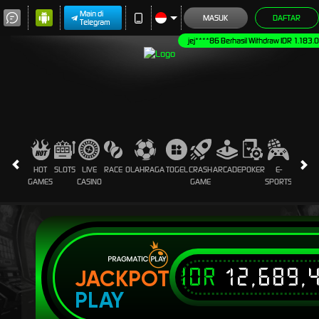
Main di
MASUK
DAFTAR
Telegram
jej****86 Berhasil Withdraw IDR 1.183.
HOT
SLOTS
LIVE
RACE
OLAHRAGA
TOGEL
CRASH
ARCADE
POKER
E-
SABUN
GAMES
CASINO
GAME
SPORTS
AYAM
IDR
12,689,
JACKPOT
PLAY