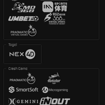
Togel
Crash Game