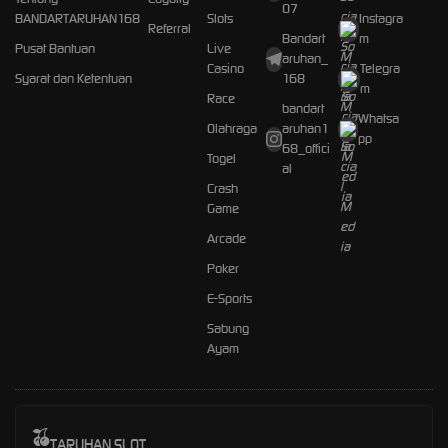
07
BANDARTARUHAN168
Slots
Instagra
Referral
Bandart
m
Pusat Bantuan
Live
aruhan_
Casino
Telegra
Syarat dan Ketentuan
168
m
Race
bandart
Whatsa
Olahraga
aruhan1
pp
68_offici
Togel
al
Crash
Game
Arcade
Poker
E-Sports
Sabung
Ayam
TARUHAN SLOT