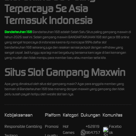
Terpercaya Se Asia
Termasuk Indonesia
Bandartaruhan168
Bandartaruhan168 adalah Salah Satu Situs paling gampang maxwin di
tahun 2026 saat ini. Selain gampang maxwin BANDARTARUHAN168 slot gacor 88 online
yang sangat terpercaya di indonesia karena rtp mencapai 99% daftar slot
bandartaruhan168 sekarang juga dan rasakan sensai jackpot dengan withdraw yang
sangat cepat. Jadi tunggu apa lagi mari bergabung bersama kami agar di beri kemangan
yang mudah dan tidak menipu para member baru atau member setia kita.
Situs Slot Gampang Maxwin
Apa yang dimaksud oleh situs slot gampang maxin? Agar para anggota member yang
bermain di Bandartaruhan168 bisa menang dengan maxwin yang gampang dan tidak
perlu susah payah tertipu oleh wesite slot lain nya.
Kebijaksanaan
Platform
Kategori
Dukungan
Komunitas
Responsible Gambling
Promosi
Hot
+62819
Facebo
Games
964757
ok
Tentang
Loyalty