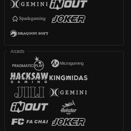
Arcade