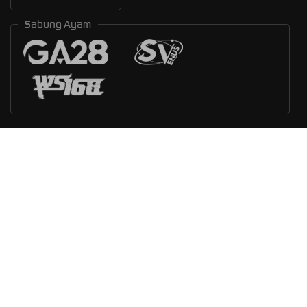
Sabung Ayam