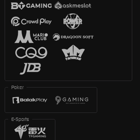
Poker
E-Sports