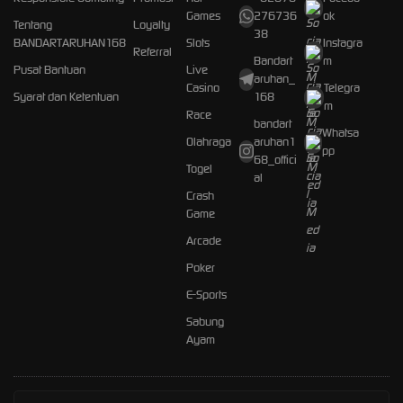
Games
276736
ok
Tentang
Loyalty
38
BANDARTARUHAN168
Slots
Instagra
Referral
Bandart
m
Pusat Bantuan
Live
aruhan_
Casino
Telegra
Syarat dan Ketentuan
168
m
Race
bandart
Whatsa
Olahraga
aruhan1
pp
68_offici
Togel
al
Crash
Game
Arcade
Poker
E-Sports
Sabung
Ayam