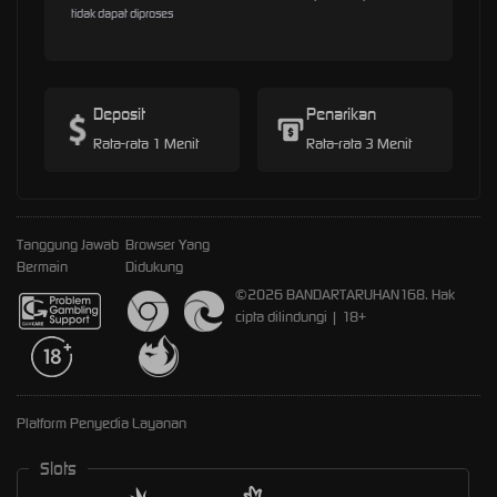
tidak dapat diproses
Deposit
Penarikan
Rata-rata 1 Menit
Rata-rata 3 Menit
Tanggung Jawab
Browser Yang
Bermain
Didukung
©2026 BANDARTARUHAN168. Hak
cipta dilindungi | 18+
Platform Penyedia Layanan
Slots