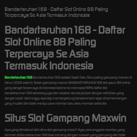
Bandartaruhan168 - Daftar Slot Online 88 Paling
Terpercaya Se Asia Termasuk Indonesia
Bandartaruhan168 - Daftar
Slot Online 88 Paling
Terpercaya Se Asia
Termasuk Indonesia
Bandartaruhan168
Bandartaruhan168 adalah Salah Satu Situs paling gampang maxwin di
tahun 2026 saat ini. Selain gampang maxwin BANDARTARUHAN168 slot gacor 88 online
yang sangat terpercaya di indonesia karena rtp mencapai 99% daftar slot
bandartaruhan168 sekarang juga dan rasakan sensai jackpot dengan withdraw yang
sangat cepat. Jadi tunggu apa lagi mari bergabung bersama kami agar di beri kemangan
yang mudah dan tidak menipu para member baru atau member setia kita.
Situs Slot Gampang Maxwin
Apa yang dimaksud oleh situs slot gampang maxin? Agar para anggota member yang
bermain di Bandartaruhan168 bisa menang dengan maxwin yang gampang dan tidak