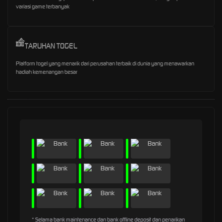
variasi game terbanyak
TARUHAN TOGEL
Platform togel yang menarik dari perusahan terbaik di dunia yang menawarkan
hadiah kemenangan besar
* Selama bank maintenance dan bank offline deposit dan penarikan