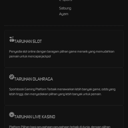
Sabung
Ayam
TARUHAN SLOT
Penyedia slot online dengan beragam pilihan game menarik yang memudahkan
pemain untuk mencapai jackpot
TARUHAN OLAHRAGA
Sportsbook Gaming Platform Terbaik menawarkan lebih banyak game, odds yang
lebih tinggi, dan menyediakan pilihan yang lebih banyak untuk pemain.
TARUHAN LIVE KASINO
Platform Pilihan bagi perusahaan-perusahaan terbaik di dunia, dengan pilihan