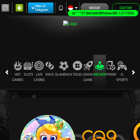
Main di
MASUK
DAFTAR
Telegram
xir****57 Berhasil Withdraw IDR 1.277.000
HOT
SLOTS
LIVE
RACE
OLAHRAGA
TOGEL
CRASH
ARCADE
POKER
E-
SABUN
GAMES
CASINO
GAME
SPORTS
AYAM