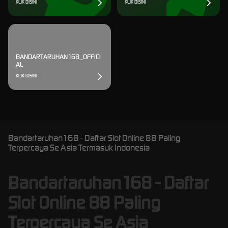
KLIK DISINI
KLIK DISINI
BANDARTARUHAN168_OFFICI
AL
KLIK DISINI
Bandartaruhan168 - Daftar Slot Online 88 Paling
Terpercaya Se Asia Termasuk Indonesia
Bandartaruhan168 - Daftar
Slot Online 88 Paling
Terpercaya Se Asia