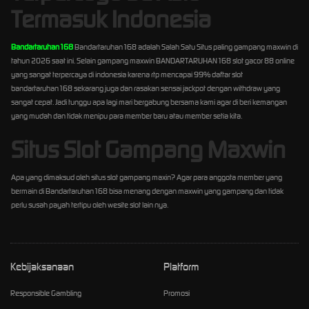
Termasuk Indonesia
Bandartaruhan168
Bandartaruhan168 adalah Salah Satu Situs paling gampang maxwin di
tahun 2026 saat ini. Selain gampang maxwin BANDARTARUHAN168 slot gacor 88 online
yang sangat terpercaya di indonesia karena rtp mencapai 99% daftar slot
bandartaruhan168 sekarang juga dan rasakan sensai jackpot dengan withdraw yang
sangat cepat. Jadi tunggu apa lagi mari bergabung bersama kami agar di beri kemangan
yang mudah dan tidak menipu para member baru atau member setia kita.
Situs Slot Gampang Maxwin
Apa yang dimaksud oleh situs slot gampang maxin? Agar para anggota member yang
bermain di Bandartaruhan168 bisa menang dengan maxwin yang gampang dan tidak
perlu susah payah tertipu oleh wesite slot lain nya.
Kebijaksanaan
Platform
Responsible Gambling
Promosi